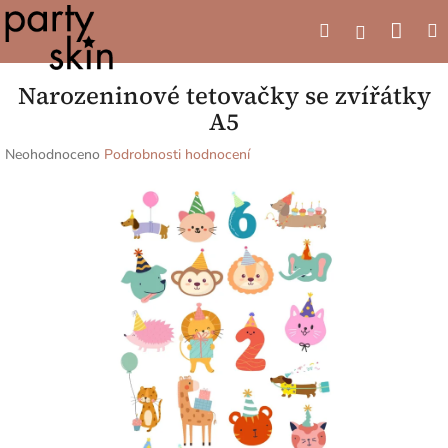
Přejít
Náku
Hledat
M
na
Přihlášení
obsah
koší
Narozeninové tetovačky se zvířátky
A5
Průměrné
Neohodnoceno
Podrobnosti hodnocení
hodnocení
produktu
je
0,0
z
5
hvězdiček.