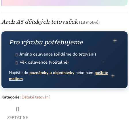
Arch A5 dětských tetovaček
(18 motivů)
Pro výrobu potřebujeme
Jméno oslavence (přidáme do tetování)
Věk oslavence (volitelně)
Napište do
poznámky u objednávky
nebo nám
pošlete
mailem
.
Kategorie
:
Dětské tetování
ZEPTAT SE