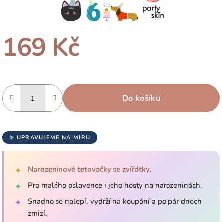
169 Kč
Měrná
cena:
Do košíku
✨ UPRAVUJEME NA MÍRU
Narozeninové tetovačky se zvířátky
.
✦
Pro malého oslavence i jeho hosty na narozeninách.
✦
Snadno se nalepí, vydrží na koupání a po pár dnech
✦
zmizí.