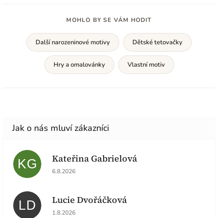
MOHLO BY SE VÁM HODIT
Další narozeninové motivy
Dětské tetovačky
Hry a omalovánky
Vlastní motiv
Kateřina Gabrielová
KG
Hodnocení obchodu je 5 z 5 hvězdiček.
6.8.2026
Lucie Dvořáčková
LD
Hodnocení obchodu je 5 z 5 hvězdiček.
1.8.2026