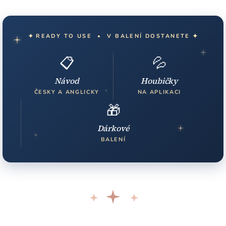
✦
✦
READY TO USE • V BALENÍ DOSTANETE
📋
💦
Návod
Houbičky
ČESKY A ANGLICKY
NA APLIKACI
🎁
Dárkové
BALENÍ