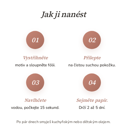
Jak ji nanést
01
02
Vystřihněte
Přilepte
motiv a sloupněte fólii.
na čistou suchou pokožku.
03
04
Navlhčete
Sejměte papír.
vodou, počkejte 15 sekund.
Drží 2 až 5 dní.
Po pár dnech smyješ kuchyňským nebo dětským olejem.