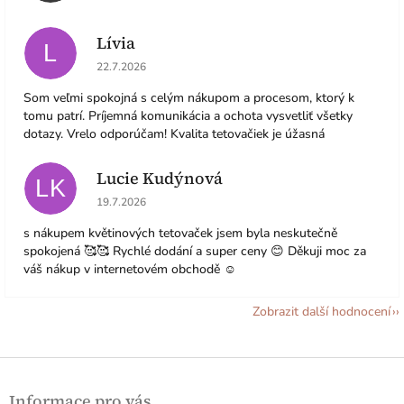
Lívia
L
Hodnocení obchodu je 5 z 5 hvězdiček.
22.7.2026
Som veľmi spokojná s celým nákupom a procesom, ktorý k
tomu patrí. Príjemná komunikácia a ochota vysvetliť všetky
dotazy. Vrelo odporúčam! Kvalita tetovačiek je úžasná
Lucie Kudýnová
LK
Hodnocení obchodu je 5 z 5 hvězdiček.
19.7.2026
s nákupem květinových tetovaček jsem byla neskutečně
spokojená 🥰🥰 Rychlé dodání a super ceny 😊 Děkuji moc za
váš nákup v internetovém obchodě ☺️
Zobrazit další hodnocení
Z
á
Informace pro vás