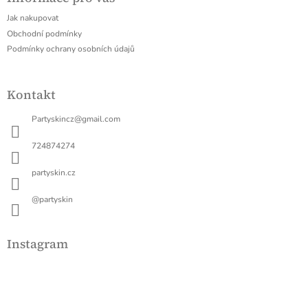
p
a
Jak nakupovat
t
Obchodní podmínky
í
Podmínky ochrany osobních údajů
Kontakt
Partyskincz
@
gmail.com
724874274
partyskin.cz
@partyskin
Instagram