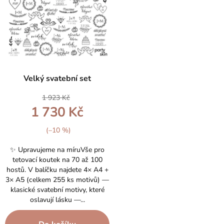
p
o
i
d
s
u
p
k
r
t
o
ů
Průměrné
d
Velký svatební set
hodnocení
u
produktu
k
1 923 Kč
je
t
1 730 Kč
5,0
ů
z
5
(–10 %)
hvězdiček.
✨ Upravujeme na míruVše pro
tetovací koutek na 70 až 100
hostů. V balíčku najdete 4× A4 +
3× A5 (celkem 255 ks motivů) —
klasické svatební motivy, které
oslavují lásku —...