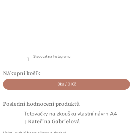
Sledovat na Instagramu
Nákupní košík
0
ks /
0 Kč
Poslední hodnocení produktů
Tetovačky na zkoušku vlastní návrh A4
Kateřina Gabrielová
|
Hodnocení produktu je 5 z 5 hvězdiček.