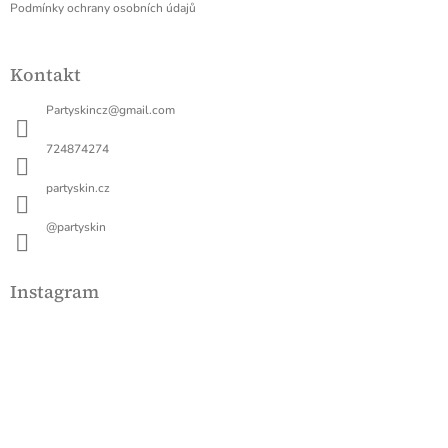
í
Podmínky ochrany osobních údajů
s
u
Kontakt
Partyskincz
@
gmail.com
724874274
partyskin.cz
@partyskin
Instagram