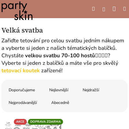
Přejít
Náku
Hledat
M
na
Přihlášení
obsah
koší
Velká svatba
Zařiďte tetování pro celou svatbu jedním nákupem
a vyberte si jeden z našich tématických balíčků.
Chystáte
velkou svatbu 70-100 hostů👰‍♀️🤵‍♂️
?
Vyberte si jeden z balíčků a máte vše pro skvělý
tetovací koutek
zařízené!
Ř
a
Doporučujeme
Nejlevnější
Nejdražší
z
e
Nejprodávanější
Abecedně
n
í
V
p
AKCE
DOPRAVA ZDARMA
ý
r