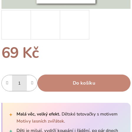
69 Kč
Měrná
cena:
Do košíku
Malá věc, velký efekt.
Dětské tetovačky s motivem
✦
Motivy lesních zvířátek
.
Děti je milují, vydrží koupání i řádění, po pár dnech
✦