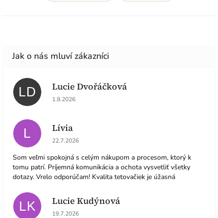
Lucie Dvořáčková
LD
Hodnocení obchodu je 5 z 5 hvězdiček.
1.8.2026
Lívia
L
Hodnocení obchodu je 5 z 5 hvězdiček.
22.7.2026
Som veľmi spokojná s celým nákupom a procesom, ktorý k
tomu patrí. Príjemná komunikácia a ochota vysvetliť všetky
dotazy. Vrelo odporúčam! Kvalita tetovačiek je úžasná
Lucie Kudýnová
LK
Hodnocení obchodu je 5 z 5 hvězdiček.
19.7.2026