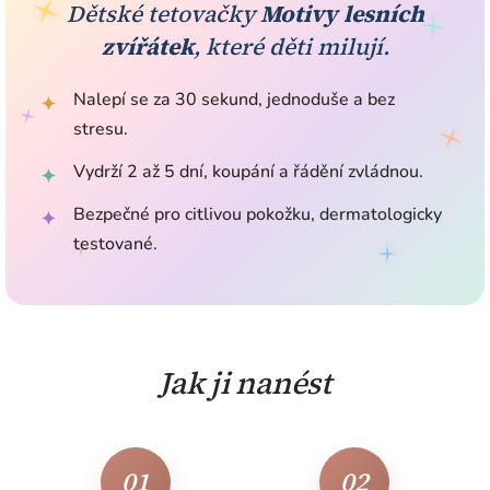
Dětské tetovačky
Motivy lesních
zvířátek
, které děti milují.
Nalepí se za 30 sekund, jednoduše a bez
✦
stresu.
Vydrží 2 až 5 dní, koupání a řádění zvládnou.
✦
Bezpečné pro citlivou pokožku, dermatologicky
✦
testované.
Jak ji nanést
01
02