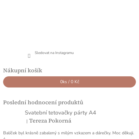
Sledovat na Instagramu
Nákupní košík
0
ks /
0 Kč
Poslední hodnocení produktů
Svatební tetovačky párty A4
Tereza Pokorná
|
Hodnocení produktu je 5 z 5 hvězdiček.
Balíček byl krásně zabalený s milým vzkazem a dárečky. Moc děkuji.