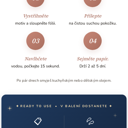
Vystřihněte
Přilepte
motiv a sloupněte fólii.
na čistou suchou pokožku.
03
04
Navlhčete
Sejměte papír.
vodou, počkejte 15 sekund.
Drží 2 až 5 dní.
Po pár dnech smyješ kuchyňským nebo dětským olejem.
✦
✦
READY TO USE • V BALENÍ DOSTANETE
📋
💦