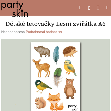
Přejít
Náku
Hledat
M
na
Přihlášení
obsah
koší
Dětské tetovačky Lesní zvířátka A6
Průměrné
Neohodnoceno
Podrobnosti hodnocení
hodnocení
produktu
je
0,0
z
5
hvězdiček.