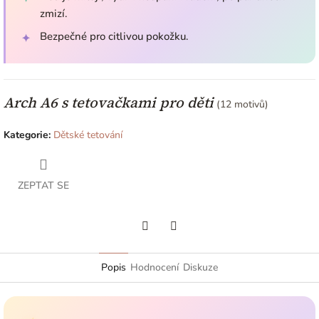
zmizí.
Bezpečné pro citlivou pokožku.
✦
Arch A6 s tetovačkami pro děti
(12 motivů)
Kategorie
:
Dětské tetování
ZEPTAT SE
Facebook
Twitter
Popis
Hodnocení
Diskuze