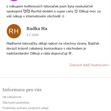
s nákupem květinových tetovaček jsem byla neskutečně
spokojená 🥰🥰 Rychlé dodání a super ceny 😊 Děkuji moc za
váš nákup v internetovém obchodě ☺️
Radka Ha
RH
Hodnocení obchodu je 5 z 5 hvězdiček.
3.7.2026
Nádherné tetovačky, dělají radost na všechny strany. Balíček
dorazil krásně zabalený, komunikace s obchodem je
nadstandardní. Děkuji a ráda doporučuji 🌸.
Zobrazit další hodnocení
Z
á
Informace pro vás
p
a
Jak nakupovat
t
Obchodní podmínky
í
Podmínky ochrany osobních údajů