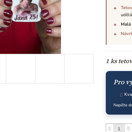
Tetov
✦
udělá
Malá 
✦
Návr
✦
1 ks teto
Pro v
Kva
Napište 