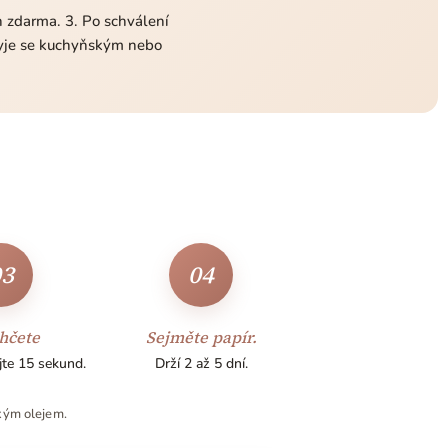
in zdarma. 3. Po schválení
myje se kuchyňským nebo
03
04
hčete
Sejměte papír.
jte 15 sekund.
Drží 2 až 5 dní.
kým olejem.