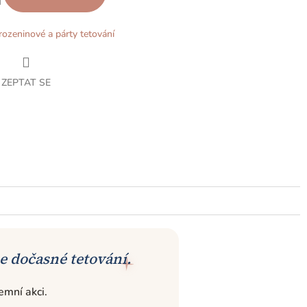
rozeninové a párty tetování
ZEPTAT SE
ter
me dočasné tetování.
emní akci.