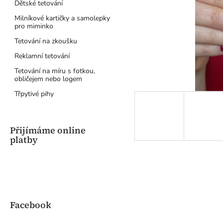
a
Dětské tetování
n
Milníkové kartičky a samolepky
e
pro miminko
l
Tetování na zkoušku
Reklamní tetování
Tetování na míru s fotkou,
obličejem nebo logem
Třpytivé pihy
Přijímáme online
platby
Facebook