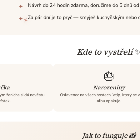
Návrh do 24 hodin zdarma, doručíme do 5 dnů od 
✦
Za pár dní je to pryč — smyješ kuchyňským nebo 
✦
Kde to vystřelí
🎂
učka
Narozeniny
ým ženicha si dá nevěstu.
Oslavenec na všech hostech. Vtip, který se 
fotek.
albu opakuje.
Jak to funguje 📸