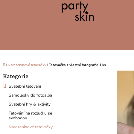
Přejít
na
obsah
Domů
/
Narozeninové tetovačky
/
Tetovačka z vlastní fotografie 1 ks
P
Kategorie
o
Přeskočit
kategorie
s
Svatební tetování
t
Samolepky do fotoalba
r
a
Svatební hry & aktivity
n
Tetování na rozlučku se
n
svobodou
í
Narozeninové tetovačky
p