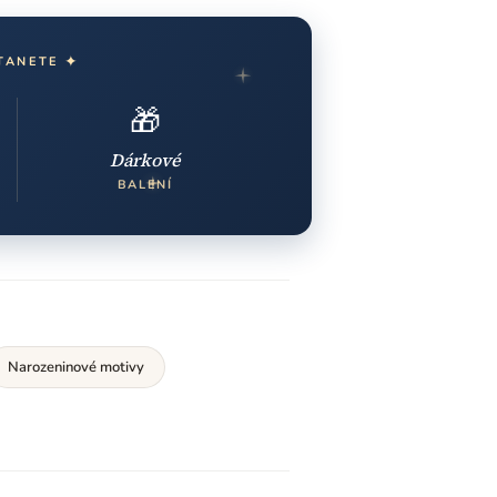
✦
TANETE
🎁
Dárkové
BALENÍ
Narozeninové motivy