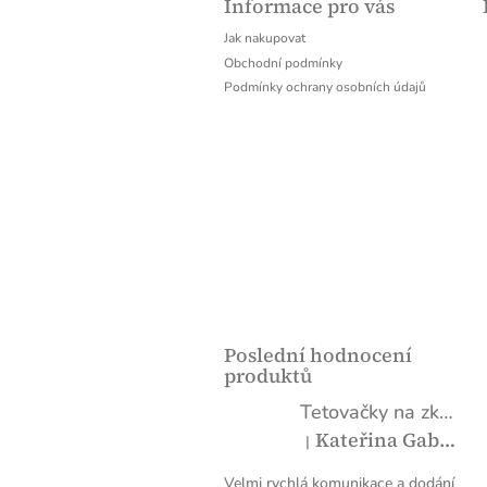
Informace pro vás
p
a
Jak nakupovat
t
Obchodní podmínky
í
Podmínky ochrany osobních údajů
Poslední hodnocení
produktů
Tetovačky na zkoušku vlastní návrh A4
Kateřina Gabrielová
|
Hodnocení produktu je 5 z 
Velmi rychlá komunikace a dodání