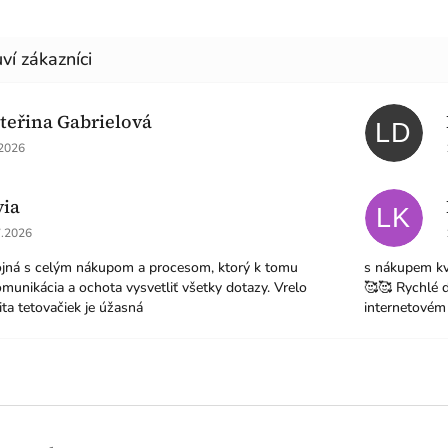
teřina Gabrielová
LD
nocení obchodu je 5 z 5 hvězdiček.
.2026
via
LK
nocení obchodu je 5 z 5 hvězdiček.
7.2026
jná s celým nákupom a procesom, ktorý k tomu
s nákupem kv
omunikácia a ochota vysvetliť všetky dotazy. Vrelo
🥰🥰 Rychlé 
ta tetovačiek je úžasná
internetovém