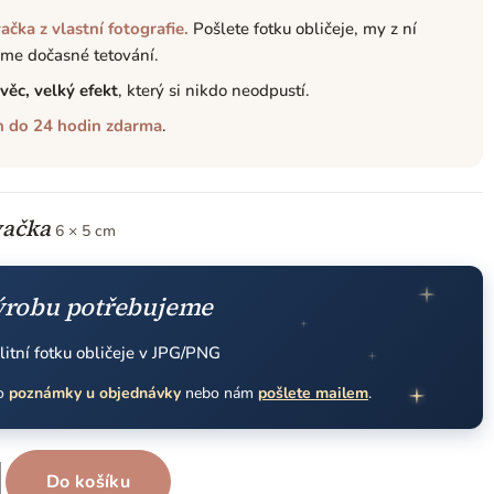
ačka z vlastní fotografie.
Pošlete fotku obličeje, my z ní
me dočasné tetování.
věc, velký efekt
, který si nikdo neodpustí.
h do 24 hodin zdarma
.
vačka
6 × 5 cm
ýrobu potřebujeme
litní fotku obličeje v JPG/PNG
do
poznámky u objednávky
nebo nám
pošlete mailem
.
Do košíku