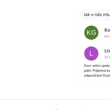
Ka
KG
Hod
6.8
Lí
L
Hod
22.
Som veľmi spoko
patrí. Príjemná k
odporúčam! Kvali
Z
á