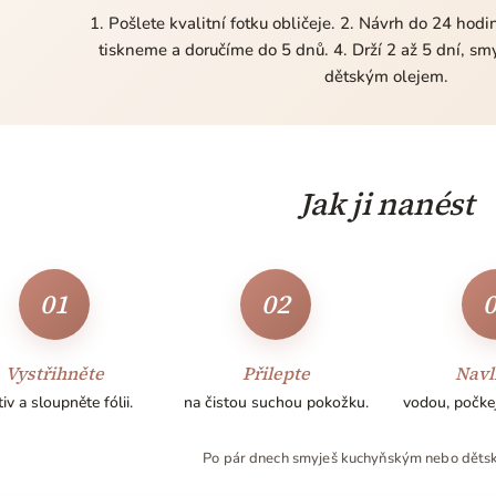
1. Pošlete kvalitní fotku obličeje. 2. Návrh do 24 hod
tiskneme a doručíme do 5 dnů. 4. Drží 2 až 5 dní, s
dětským olejem.
Jak ji nanést
01
02
Vystřihněte
Přilepte
Navl
iv a sloupněte fólii.
na čistou suchou pokožku.
vodou, počke
Po pár dnech smyješ kuchyňským nebo děts