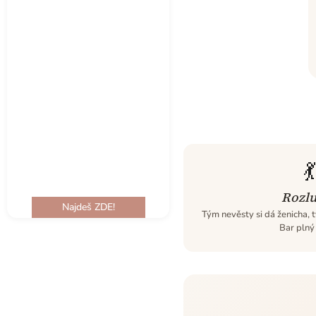
💃
Rozl
Najdeš ZDE!
Tým nevěsty si dá ženicha, t
Bar plný 