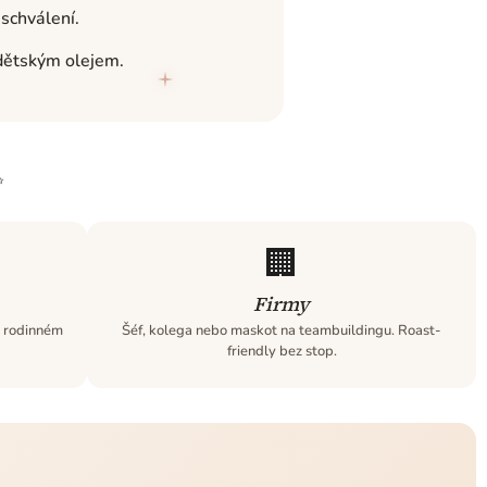
schválení.
dětským olejem.
✨
🏢
Firmy
v rodinném
Šéf, kolega nebo maskot na teambuildingu. Roast-
friendly bez stop.