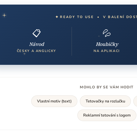
✦
READY TO USE • V BALENÍ DOS
📋
💦
Návod
Houbičky
ČESKY A ANGLICKY
NA APLIKACI
MOHLO BY SE VÁM HODIT
Vlastní motiv (text)
Tetovačky na rozlučku
Reklamní tetování s logem