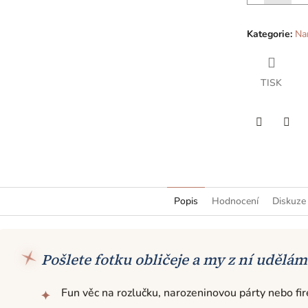
Kategorie
:
Na
TISK
Facebook
Twit
Popis
Hodnocení
Diskuze
Pošlete fotku obličeje a my z ní udělá
Fun věc na rozlučku, narozeninovou párty nebo fir
✦