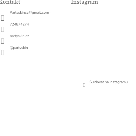
Kontakt
Instagram
Partyskincz
@
gmail.com
724874274
partyskin.cz
@partyskin
Sledovat na Instagramu
5 hvězdiček.