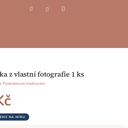
Nákupní
Hledat
Přihlášení
košík
a z vlastní fotografie 1 ks
o
Podrobnosti hodnocení
Kč
EME NA MÍRU