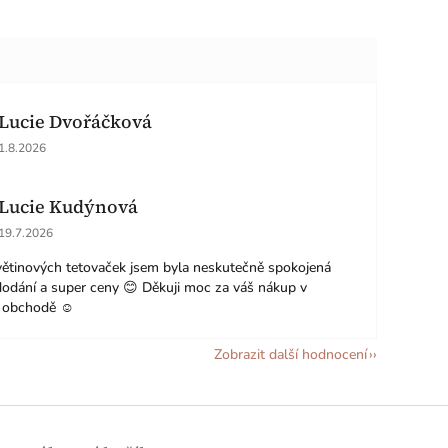
Lucie Dvořáčková
Hodnocení obchodu je 5 z 5 hvězdiček.
1.8.2026
Lucie Kudýnová
Hodnocení obchodu je 5 z 5 hvězdiček.
19.7.2026
ětinových tetovaček jsem byla neskutečně spokojená
dodání a super ceny 😊 Děkuji moc za váš nákup v
 obchodě ☺️
Zobrazit další hodnocení