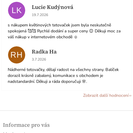
Lucie Kudýnová
LK
Hodnocení obchodu je 5 z 5 hvězdiček.
19.7.2026
s nákupem květinových tetovaček jsem byla neskutečně
spokojená 🥰🥰 Rychlé dodání a super ceny 😊 Děkuji moc za
váš nákup v internetovém obchodě ☺️
Radka Ha
RH
Hodnocení obchodu je 5 z 5 hvězdiček.
3.7.2026
Nádherné tetovačky, dělají radost na všechny strany. Balíček
dorazil krásně zabalený, komunikace s obchodem je
nadstandardní. Děkuji a ráda doporučuji 🌸.
Zobrazit další hodnocení
Z
á
Informace pro vás
p