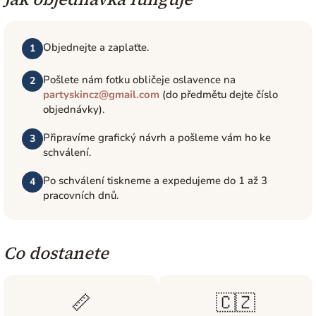
Objednejte a zaplaťte.
1
Pošlete nám fotku obličeje oslavence na
2
partyskincz@gmail.com
(do předmětu dejte číslo
objednávky).
Připravíme grafický návrh a pošleme vám ho ke
3
schválení.
Po schválení tiskneme a expedujeme do 1 až 3
4
pracovních dnů.
Co dostanete
📏
🇨🇿