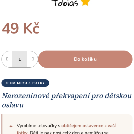
49 Kč
Měrná
cena:
Do košíku
✨ NA MÍRU Z FOTKY
Narozeninové překvapení pro dětskou
oslavu
Vyrobíme tetovačky s
obličejem oslavence z vaší
✦
fotky
. Děti je pak nosí celý den a nemůžou se